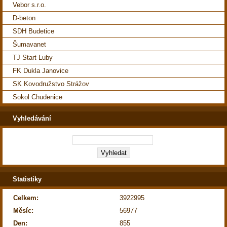
Vebor s.r.o.
D-beton
SDH Budetice
Šumavanet
TJ Start Luby
FK Dukla Janovice
SK Kovodružstvo Strážov
Sokol Chudenice
Vyhledávání
Statistiky
Celkem:
3922995
Měsíc:
56977
Den:
855