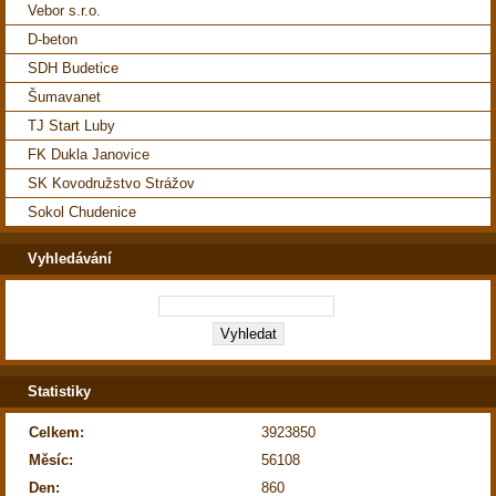
Vebor s.r.o.
D-beton
SDH Budetice
Šumavanet
TJ Start Luby
FK Dukla Janovice
SK Kovodružstvo Strážov
Sokol Chudenice
Vyhledávání
Statistiky
Celkem:
3923850
Měsíc:
56108
Den:
860