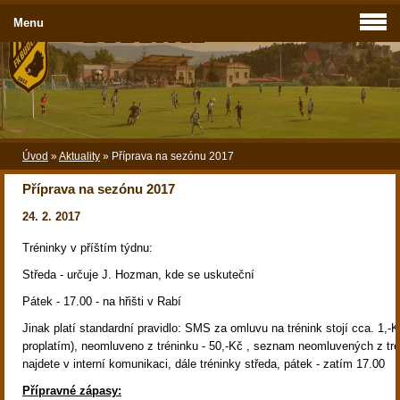
Menu
Úvod
»
Aktuality
»
Příprava na sezónu 2017
Příprava na sezónu 2017
24. 2. 2017
Tréninky v příštím týdnu:
Středa - určuje J. Hozman, kde se uskuteční
Pátek - 17.00 - na hřišti v Rabí
Jinak platí standardní pravidlo: SMS za omluvu na trénink stojí cca. 1,-
proplatím), neomluveno z tréninku - 50,-Kč , seznam neomluvených z tré
najdete v interní komunikaci, dále tréninky středa, pátek - zatím 17.00
Přípravné zápasy: