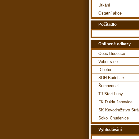
Utkání
Ostatní akce
Počítadlo
Oblíbené odkazy
Obec Budetice
Vebor s.r.o.
D-beton
SDH Budetice
Šumavanet
TJ Start Luby
FK Dukla Janovice
SK Kovodružstvo Str
Sokol Chudenice
Vyhledávání