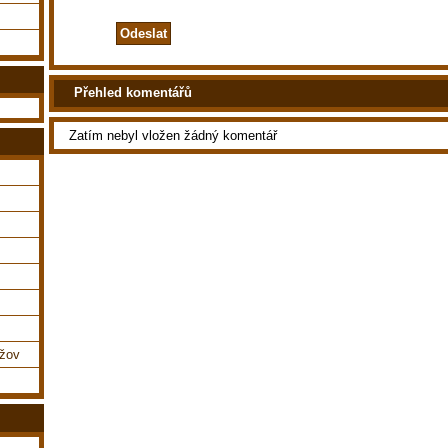
Přehled komentářů
Zatím nebyl vložen žádný komentář
ážov