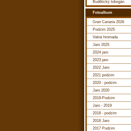
Budětický tobogán
Fotoalbum
Gran Canaria 2026
Podzim 2025
Valná hromada
Jaro 2025
2024 jaro
2023 jaro
2022 Jaro
2021 podzim
2020 - podzim
Jaro 2020
2019-Podzim
Jaro - 2019
2018 - podzim
2018 Jaro
2017 Podzim