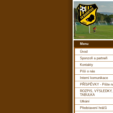
Menu
Úvod
Sponzoři a partneři
Kontakty
Píší o nás
Interní komunikace
PŘÍSPĚVKY - Pište 
ROZPIS, VÝSLEDKY,
TABULKA
Utkání
Představení hráčů