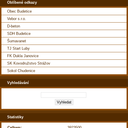
Oblíbené odkazy
Obec Budetice
Vebor s.r.o.
D-beton
SDH Budetice
Šumavanet
TJ Start Luby
FK Dukla Janovice
SK Kovodružstvo Strážov
Sokol Chudenice
Vyhledávání
Statistiky
Celkem:
3923500