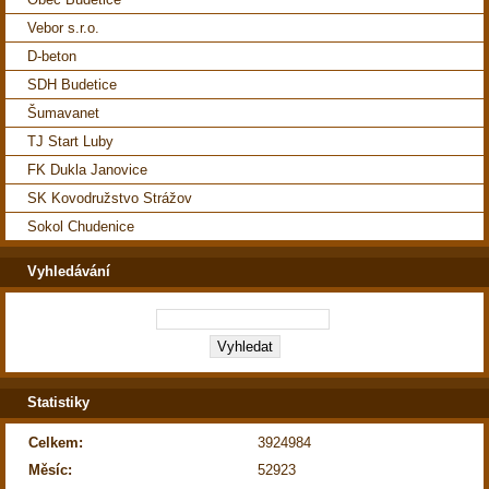
Vebor s.r.o.
D-beton
SDH Budetice
Šumavanet
TJ Start Luby
FK Dukla Janovice
SK Kovodružstvo Strážov
Sokol Chudenice
Vyhledávání
Statistiky
Celkem:
3924984
Měsíc:
52923