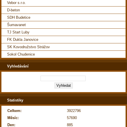
Vebor s.r.o.
D-beton
SDH Budetice
Šumavanet
TJ Start Luby
FK Dukla Janovice
SK Kovodružstvo Strážov
Sokol Chudenice
Vyhledávání
Statistiky
Celkem:
3922796
Měsíc:
57690
Den:
885