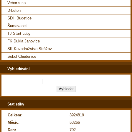
Vebor s.r.o.
D-beton
SDH Budetice
Šumavanet
TJ Start Luby
FK Dukla Janovice
SK Kovodružstvo Strážov
Sokol Chudenice
Vyhledávání
Statistiky
Celkem:
3924819
Měsíc:
53266
Den:
702