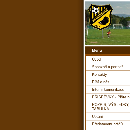
Menu
Úvod
Sponzoři a partneři
Kontakty
Píší o nás
Interní komunikace
PŘÍSPĚVKY - Pište 
ROZPIS, VÝSLEDKY,
TABULKA
Utkání
Představení hráčů