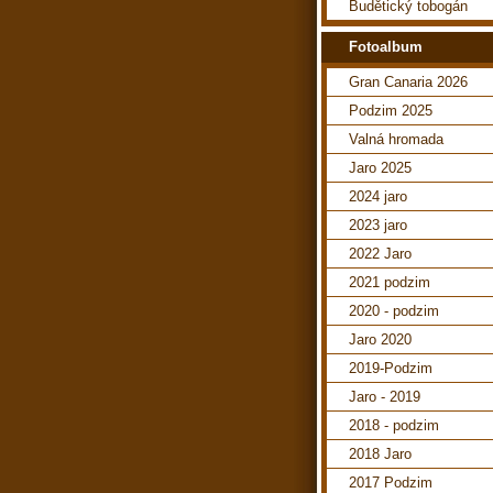
Budětický tobogán
Fotoalbum
Gran Canaria 2026
Podzim 2025
Valná hromada
Jaro 2025
2024 jaro
2023 jaro
2022 Jaro
2021 podzim
2020 - podzim
Jaro 2020
2019-Podzim
Jaro - 2019
2018 - podzim
2018 Jaro
2017 Podzim