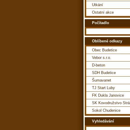
Utkání
Ostatní akce
Počítadlo
Oblíbené odkazy
Obec Budetice
Vebor s.r.o.
D-beton
SDH Budetice
Šumavanet
TJ Start Luby
FK Dukla Janovice
SK Kovodružstvo Str
Sokol Chudenice
Vyhledávání