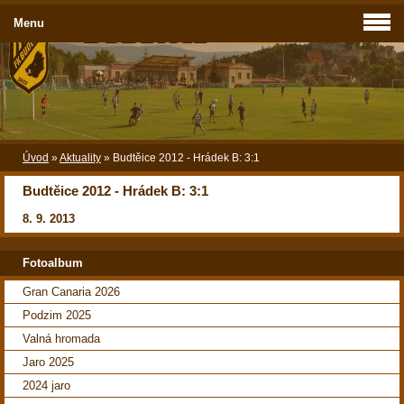
Menu
Úvod
»
Aktuality
»
Budtěice 2012 - Hrádek B: 3:1
Budtěice 2012 - Hrádek B: 3:1
8. 9. 2013
Fotoalbum
Gran Canaria 2026
Podzim 2025
Valná hromada
Jaro 2025
2024 jaro