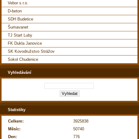
Vebor s.r.o.
D-beton
SDH Budetice
Šumavanet
TJ Start Luby
FK Dukla Janovice
SK Kovodružstvo Strážov
Sokol Chudenice
Vyhledávání
Statistiky
Celkem:
3925838
Měsíc:
50740
Den:
776