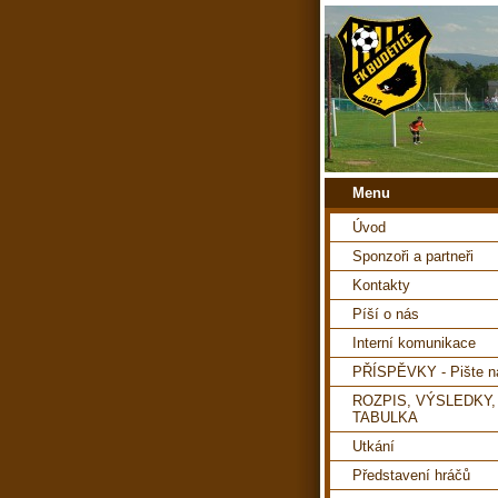
Menu
Úvod
Sponzoři a partneři
Kontakty
Píší o nás
Interní komunikace
PŘÍSPĚVKY - Pište 
ROZPIS, VÝSLEDKY,
TABULKA
Utkání
Představení hráčů