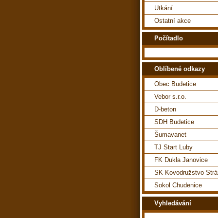
Utkání
Ostatní akce
Počítadlo
Oblíbené odkazy
Obec Budetice
Vebor s.r.o.
D-beton
SDH Budetice
Šumavanet
TJ Start Luby
FK Dukla Janovice
SK Kovodružstvo Str
Sokol Chudenice
Vyhledávání