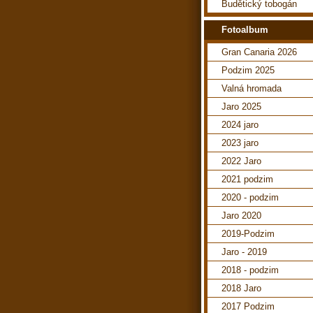
Budětický tobogán
Fotoalbum
Gran Canaria 2026
Podzim 2025
Valná hromada
Jaro 2025
2024 jaro
2023 jaro
2022 Jaro
2021 podzim
2020 - podzim
Jaro 2020
2019-Podzim
Jaro - 2019
2018 - podzim
2018 Jaro
2017 Podzim